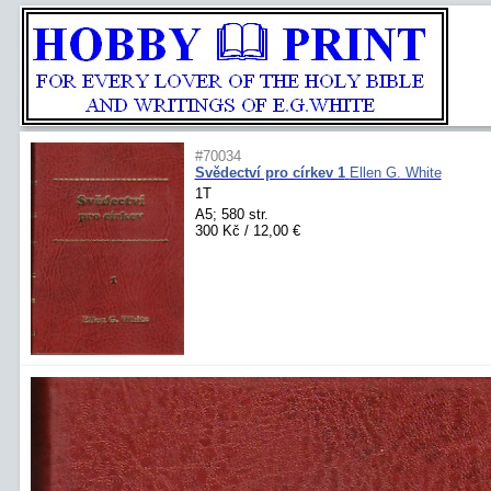
#70034
Svědectví pro církev 1
Ellen G. White
1T
A5; 580 str.
300 Kč / 12,00 €