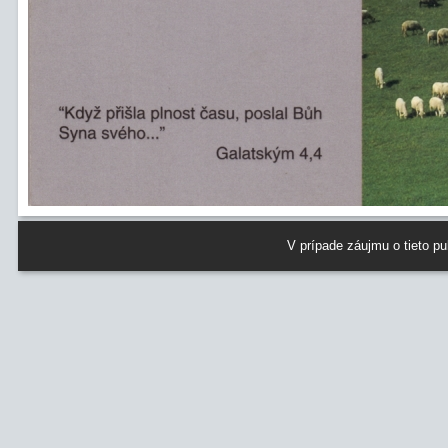
V prípade záujmu o tieto p