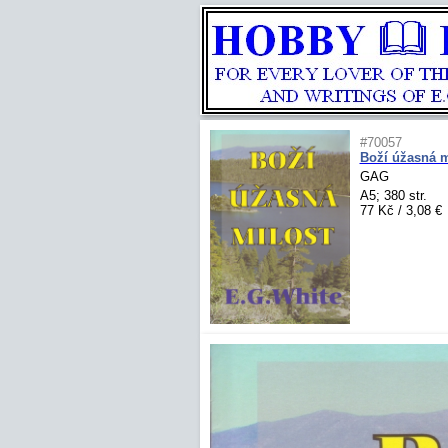
#70057
Boží úžasná m
GAG
A5; 380 str.
77 Kč / 3,08 €