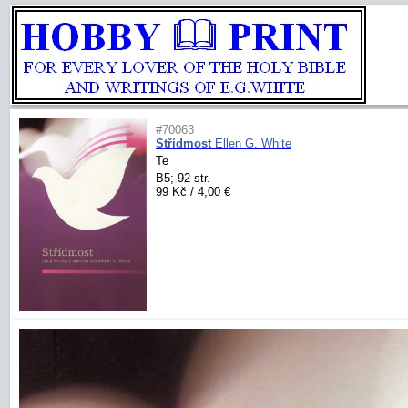
#70063
Střídmost
Ellen G. White
Te
B5; 92 str.
99 Kč / 4,00 €